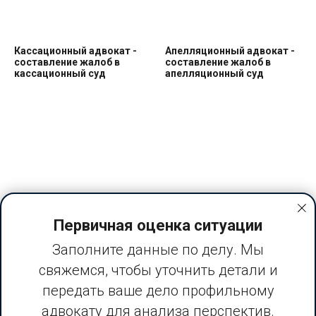
Кассационный адвокат -
Апелляционный адвокат -
составление жалоб в
составление жалоб в
кассационный суд
апелляционный суд
Жалоба в Верховный Суд
Надзорная жалоба по
Первичная оценка ситуации
по уголовному делу
уголовному делу
Заполните данные по делу. Мы
свяжемся, чтобы уточнить детали и
передать ваше дело профильному
Все наши статьи
адвокату для анализа перспектив.