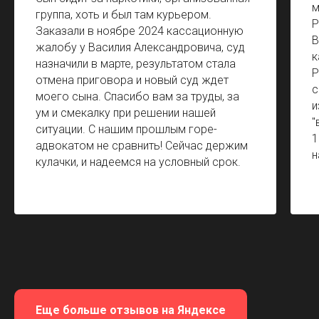
м
группа, хоть и был там курьером.
Р
Заказали в ноябре 2024 кассационную
В
жалобу у Василия Александровича, суд
к
назначили в марте, результатом стала
Р
отмена приговора и новый суд ждет
с
моего сына. Спасибо вам за труды, за
и
ум и смекалку при решении нашей
"
ситуации. С нашим прошлым горе-
1
адвокатом не сравнить! Сейчас держим
н
кулачки, и надеемся на условный срок.
Еще больше отзывов на Яндексе