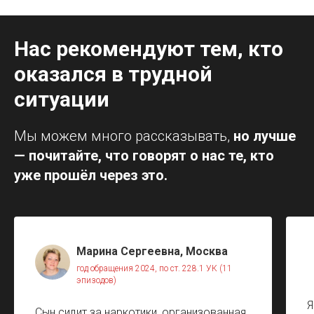
Нас рекомендуют тем, кто
оказался в трудной
ситуации
Мы можем много рассказывать,
но лучше
— почитайте, что говорят о нас те, кто
уже прошёл через это.
Марина Сергеевна, Москва
год обращения 2024, по ст. 228.1 УК (11
эпизодов)
Я
Сын сидит за наркотики, организованная