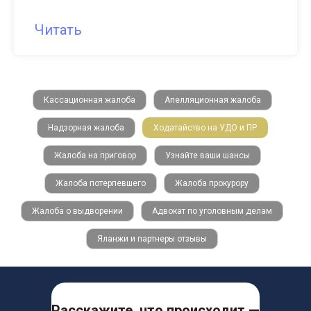
Читать
Кассационная жалоба
Апелляционная жалоба
Надзорная жалоба
Ходатайство на УДО и ПР
Жалоба на приговор
Узнайте ваши шансы
Жалоба потерпевшего
Жалоба прокурору
Жалоба о выдворении
Адвокат по уголовным делам
Яланжи и партнеры отзывы
Расскажите, что происходит —