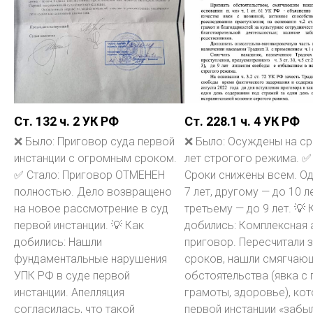
Ст. 132 ч. 2 УК РФ
Ст. 228.1 ч. 4 УК РФ
❌ Было: Приговор суда первой
❌ Было: Осуждены на ср
инстанции с огромным сроком.
лет строгого режима. ✅
✅ Стало: Приговор ОТМЕНЕН
Сроки снижены всем. О
полностью. Дело возвращено
7 лет, другому — до 10 ле
на новое рассмотрение в суд
третьему — до 9 лет. 💡 
первой инстанции. 💡 Как
добились: Комплексная 
добились: Нашли
приговор. Пересчитали 
фундаментальные нарушения
сроков, нашли смягчаю
УПК РФ в суде первой
обстоятельства (явка с 
инстанции. Апелляция
грамоты, здоровье), ко
согласилась, что такой
первой инстанции «забыл