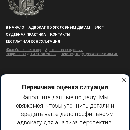
В НАЧАЛО
АДВОКАТ ПО УГОЛОВНЫМ ДЕЛАМ
БЛОГ
СУДЕБНАЯ ПРАКТИКА
КОНТАКТЫ
БЕСПЛАТНАЯ КОНСУЛЬТАЦИЯ
Жалобы на приговор
Адвокат на следствии
Защита по УДО и ст. 80 УК РФ
Перевод в другую колонию или ИЦ
Первичная оценка ситуации
Заполните данные по делу. Мы
свяжемся, чтобы уточнить детали и
передать ваше дело профильному
адвокату для анализа перспектив.