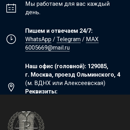
Мы работаем для вас каждый
день.
Пишем и отвечаем 24/7:
WhatsApp
/
Telegram
/
MAX
6005669@mail.ru
Наш офис (головной): 129085,
г. Москва, проезд Ольминского, 4
(м. ВДНХ или Алексеевская)
Реквизиты:
ИНН
9717182760
ОГРН
1257700370641