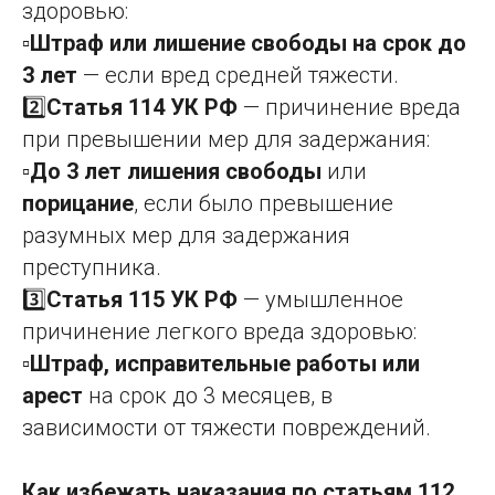
здоровью:
▫️
Штраф или лишение свободы на срок до
3 лет
— если вред средней тяжести.
2️⃣
Статья 114 УК РФ
— причинение вреда
при превышении мер для задержания:
▫️
До 3 лет лишения свободы
или
порицание
, если было превышение
разумных мер для задержания
преступника.
3️⃣
Статья 115 УК РФ
— умышленное
причинение легкого вреда здоровью:
▫️
Штраф, исправительные работы или
арест
на срок до 3 месяцев, в
зависимости от тяжести повреждений.
Как избежать наказания по статьям 112,