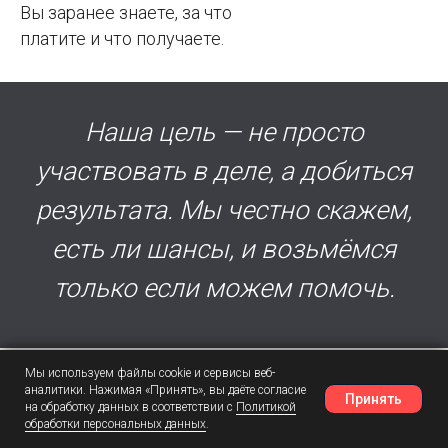
Вы заранее знаете, за что
платите и что получаете.
Наша цель — не просто
участвовать в деле, а добиться
результата. Мы честно скажем,
есть ли шансы, и возьмёмся
только если можем помочь.
Мы используем файлы cookie и сервисы веб-
аналитики. Нажимая «Принять», вы даёте согласие
Принять
на обработку данных в соответствии с
Политикой
ВЕСТНИК ПРАКТИКИ ЯЛАНЖИ И ПАРТНЕРЫ
обработки персональных данных
.
Наш Telegram
Шансы
Написать в MAX