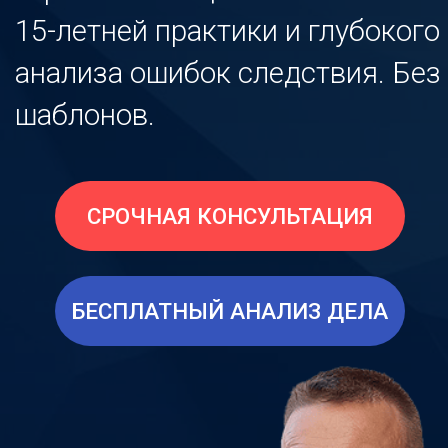
СРОЧНАЯ КОНСУЛЬТАЦИЯ
БЕСПЛАТНЫЙ АНАЛИЗ ДЕЛА
Константин
Гортаев
адвокат, рег. номер
№78/7778