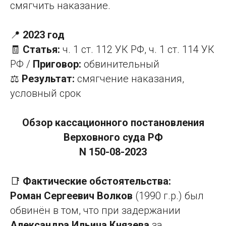
смягчить наказание.
📍
2023 год
🧾
Статья:
ч. 1 ст. 112 УК РФ, ч. 1 ст. 114 УК
РФ /
Приговор:
обвинительный
⚖️
Результат:
смягчение наказания,
условный срок
Обзор кассационного постановления
Верховного суда РФ
N 150-08-2023
📑
Фактические обстоятельства:
Роман Сергеевич Волков
(1990 г.р.) был
обвинён в том, что при задержании
Александра Ильича Князева
за