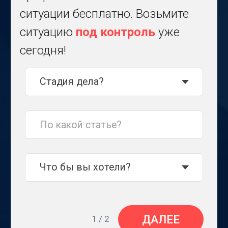
ДАЛЕЕ
1 / 2
«
99% успеха - грамотная
мотивированная позиция, доводы
которой основаны исключительно
на судебной практике на понятном
прокурору языке.
»