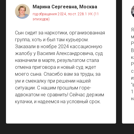
Марина Сергеевна, Москва
год обращения 2024, по ст. 228.1 УК (11
эпизодов)
Я
Сын сидит за наркотики, организованная
м
группа, хоть и был там курьером.
Р
Заказали в ноябре 2024 кассационную
В
жалобу у Василия Александровича, суд
к
назначили в марте, результатом стала
Р
отмена приговора и новый суд ждет
с
моего сына. Спасибо вам за труды, за
и
ум и смекалку при решении нашей
"
ситуации. С нашим прошлым горе-
1
адвокатом не сравнить! Сейчас держим
н
кулачки, и надеемся на условный срок.