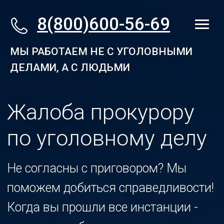
8(800)600-56-69
МЫ РАБОТАЕМ НЕ С УГОЛОВНЫМИ
ДЕЛАМИ, А С ЛЮДЬМИ
Жалоба прокурору
по уголовному делу
Не согласны с приговором? Мы
поможем добиться справедливости!
Когда вы прошли все инстанции -
только жалоба прокурору может
помочь
отменить или изменить
приговор
. Мы знаем как написать
результативную
жалобу в
прокуратуру