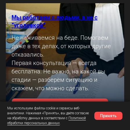
Мы работаем с людьми, а не с
“уголовкой”
Не наживаемся на беде. Помогаем
даже в тех делах, от которых другие
отказались.
Первая консультация — всегда
бесплатна. Не важно, на какой вы
стадии — разберём ситуацию и
скажем, что можно сделать.
ПОЛУЧИТЬ КОНСУЛЬТАЦИЮ БЕСПЛАТНО
Мы используем файлы cookie и сервисы веб-
аналитики. Нажимая «Принять», вы даёте согласие
Принять
на обработку данных в соответствии с
Политикой
обработки персональных данных
.
Наш Telegram
Шансы
Написать в MAX