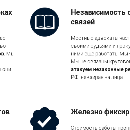
бках
Независимость 
связей
 до
Местные адвокаты часто
тво
своими судьями и проку
ов
. Мы
ними еще работать. Мы
Мы не связаны кругово
ы они
атакуем незаконные р
РФ, невзирая на лица.
тов
Железно фиксир
Стоимость работы проп