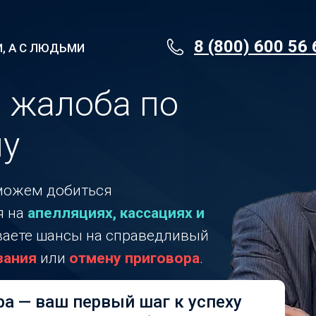
8 (800) 600 56 
, А С ЛЮДЬМИ
 жалоба по
лу
можем добиться
я на
апелляциях, кассациях и
иваете шансы на справедливый
зания
или
отмену приговора
.
а — ваш первый шаг к успеху