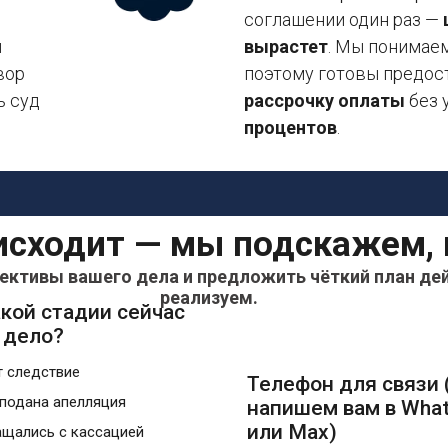
соглашении один раз —
и
вырастет
. Мы понимае
вор
поэтому готовы предо
ь суд
рассрочку оплаты
без 
процентов
.
исходит — мы подскажем, 
ктивы вашего дела и предложить чёткий план дей
реализуем.
акой стадии сейчас
 дело?
 следствие
Телефон для связи
подана апелляция
напишем вам в Wha
или Max)
щались с кассацией