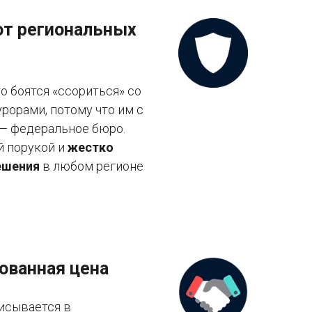
от региональных
 боятся «ссориться» со
рорами, потому что им с
 — федеральное бюро.
й порукой и
жестко
ешения
в любом регионе
ованная цена
исывается в