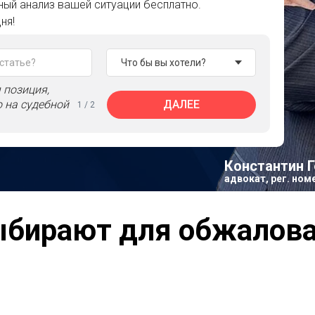
ый анализ вашей ситуации бесплатно.
ня!
 позиция,
 на судебной
ДАЛЕЕ
1 / 2
Константин Г
адвокат, рег. ном
8(800)600-56-6
ыбирают для обжалова