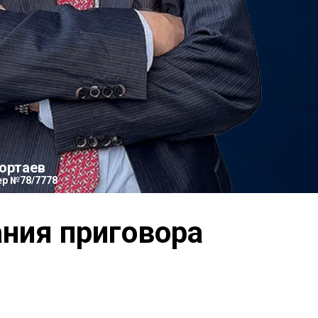
ортаев
ер №78/7778
9
ния приговора