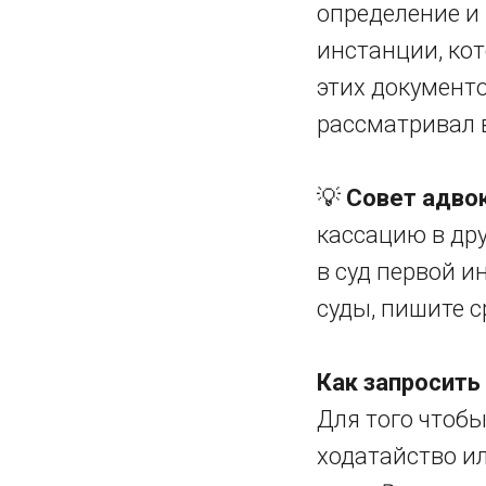
определение и 
инстанции, кот
этих документо
рассматривал 
💡
Совет адвок
кассацию в др
в суд первой и
суды, пишите с
Как запросить
Для того чтоб
ходатайство ил