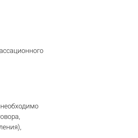
кассационного
 необходимо
овора,
ления),