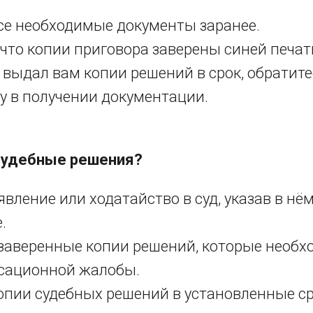
се необходимые документы заранее.
 что копии приговора заверены синей печат
е выдал вам копии решений в срок, обратит
у в получении документации.
судебные решения?
явление или ходатайство в суд, указав в нё
.
заверенные копии решений, которые необх
ссационной жалобы.
опии судебных решений в установленные ср