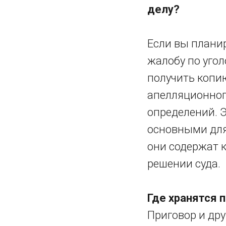
делу?
Если вы плани
жалобу по уго
получить копию
апелляционног
определений. 
основными для
они содержат 
решении суда.
Где хранятся 
Приговор и др