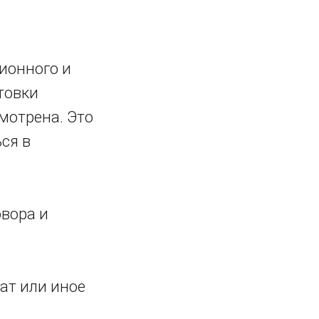
ионного и
товки
мотрена. Это
ся в
овора и
ат или иное