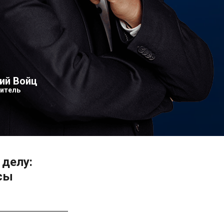
ий Войц
итель
 делу:
сы