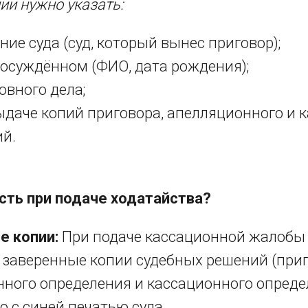
ии нужно указать:
ие суда (суд, который вынес приговор);
осуждённом (ФИО, дата рождения);
овного дела;
ыдаче копий приговора, апелляционного и 
й.
сть при подаче ходатайства?
е копии:
При подаче кассационной жалобы
заверенные копии судебных решений (приг
ного определения и кассационного опреде
о с синей печатью суда.