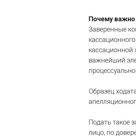
Почему важно 
Заверенные ко
кассационного
кассационной ж
важнейший эле
процессуально
Образец ходата
апелляционног
Подать такое з
лицо, по довер