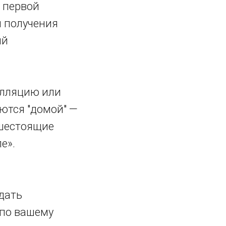
е первой
я получения
ый
елляцию или
ются "домой" —
ышестоящие
е».
дать
 по вашему