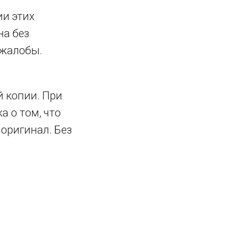
ии этих
на без
 жалобы.
 копии. При
а о том, что
 оригинал. Без