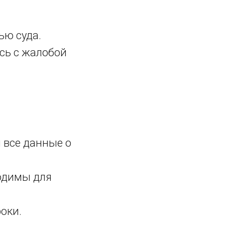
ью суда.
есь с жалобой
м все данные о
одимы для
оки.