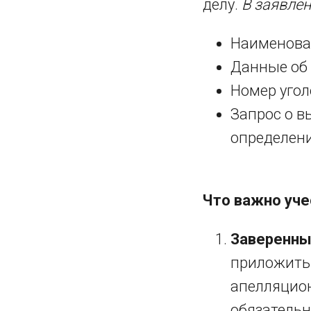
делу.
В заявлен
Наименован
Данные об 
Номер угол
Запрос о в
определени
Что важно уче
Заверенны
приложить 
апелляцион
обязательн