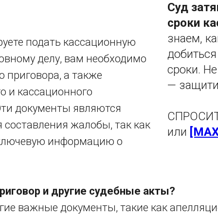
Суд затя
сроки к
знаем, к
руете подать кассационную
добиться
ловному делу, вам необходимо
сроки. Н
 приговора, а также
— защити
о и кассационного
Эти документы являются
СПРОСИТ
 составления жалобы, так как
или
[MAX
ключевую информацию о
приговор и другие судебные акты?
угие важные документы, такие как апелляц