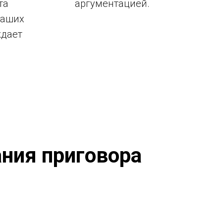
та
аргументацией.
ваших
ждает
ния приговора