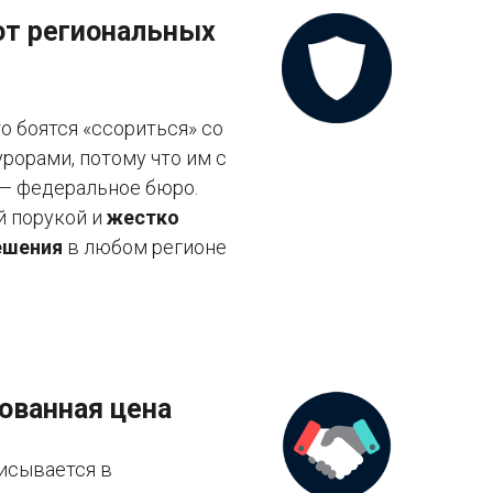
от региональных
 боятся «ссориться» со
рорами, потому что им с
 — федеральное бюро.
й порукой и
жестко
ешения
в любом регионе
ованная цена
исывается в