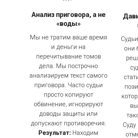
Кассационная
Анализ приговора, а не
Дави
России
«воды»
Мы не тратим ваше время
Судьи
и деньги на
они 
перечитывание томов
реш
дела. Мы построчно
су
анализируем текст самого
стат
приговора. Часто судьи
пози
просто копируют
кото
обвинение, игнорируют
вы
доводы защиты или
так
допускают противоречия.
Суду
Результат:
Находим
отм