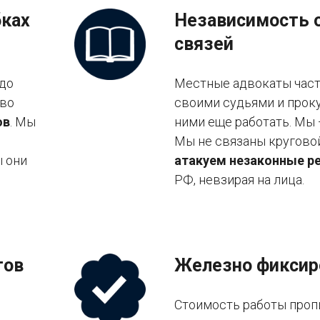
бках
Независимость 
связей
 до
Местные адвокаты часто
тво
своими судьями и проку
ов
. Мы
ними еще работать. Мы
Мы не связаны кругово
ы они
атакуем незаконные р
РФ, невзирая на лица.
тов
Железно фиксир
Стоимость работы проп