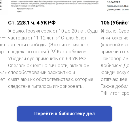
Ст. 228.1 ч. 4 УК РФ
105 (Убийст
❌ Было: Грозил срок от 10 до 20 лет. Суды
❌ Было: Суро
у —
часто дают 11-12 лет. ✅ Стало: 6 лет
уничтожение
лет.
лишения свободы. (Это ниже низшего
(краевой и а
ор.
предела по статье). 💡 Как добились:
применив от
Убедили суд применить ст. 64 УК РФ.
Приговор ИЗ
Сделали акцент на личности, активном
добились: Д
ыл»
способствовании раскрытию и
юридическую
лет
смягчающих обстоятельствах, которые
отягчающее о
следствие пыталось игнорировать.
Также добили
РФ. Итог: ср
Перейти в библиотеку дел