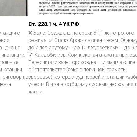
Ст. 228.1 ч. 4 УК РФ
станции с
❌ Было: Осуждены на сроки 8-11 лет строгого
овор
режима. ✅ Стало: Сроки снижены всем. Одном
ащено на
до 7 лет, другому — до 10 лет, третьему — до 9 
 инстанции.
💡 Как добились: Комплексная атака на пригов
нтальные
Пересчитали зачет сроков, нашли смягчающие
инстанции.
обстоятельства (явка с повинной, грамоты,
 приговор не
здоровье), которые суд первой инстанции «заб
иента
учесть. В итоге «отбили» у системы несколько 
жизни.