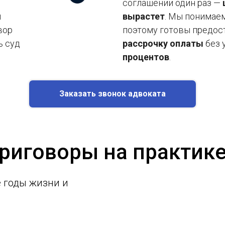
соглашении один раз —
и
вырастет
. Мы понимае
вор
поэтому готовы предо
ь суд
рассрочку оплаты
без 
процентов
.
Заказать звонок адвоката
риговоры на практик
 годы жизни и