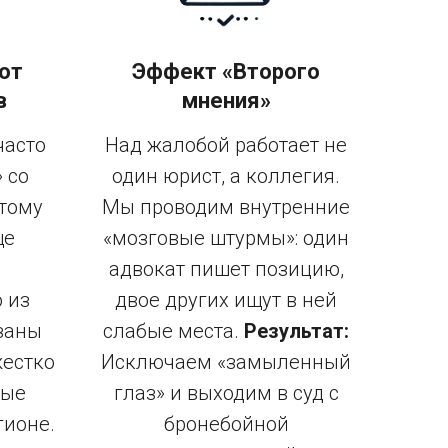
от
Эффект «Второго
в
мнения»
часто
Над жалобой работает не
 со
один юрист, а коллегия.
отому
Мы проводим внутренние
ще
«мозговые штурмы»: один
адвокат пишет позицию,
 из
двое других ищут в ней
заны
слабые места.
Результат:
жестко
Исключаем «замыленный
ные
глаз» и выходим в суд с
гионе.
бронебойной