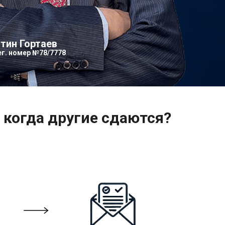
тин Гортаев
ег. номер №78/7778
 когда другие сдаются?
яем
ы