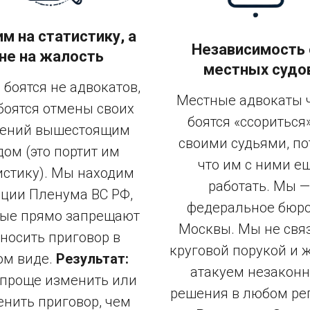
 жалоба по всей
м на статистику, а
Независимость 
не на жалость
местных судо
 боятся не адвокатов,
Местные адвокаты 
боятся отмены своих
боятся «ссориться»
ений вышестоящим
своими судьями, п
дом (это портит им
что им с ними е
истику). Мы находим
работать. Мы —
ции Пленума ВС РФ,
федеральное бюро
рые прямо запрещают
Москвы. Мы не свя
носить приговор в
круговой порукой и 
ом виде.
Результат:
атакуем незакон
 проще изменить или
решения в любом ре
енить приговор, чем