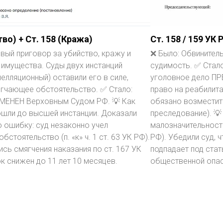
во) + Ст. 158 (Кража)
Ст. 158 / 159 УК 
вый приговор за убийство, кражу и
❌ Было: Обвинител
 имущества. Суды двух инстанций
судимость. ✅ Стал
пелляционный) оставили его в силе,
уголовное дело П
ягчающее обстоятельство. ✅ Стало:
право на реабилит
МЕНЕН Верховным Судом РФ. 💡 Как
обязано возместит
ошли до высшей инстанции. Доказали
преследование). 💡
 ошибку: суд незаконно учел
малозначительность 
бстоятельство (п. «к» ч. 1 ст. 63 УК РФ).
РФ). Убедили суд, 
сь смягчения наказания по ст. 167 УК
подпадает под стат
ок снижен до 11 лет 10 месяцев.
общественной опас