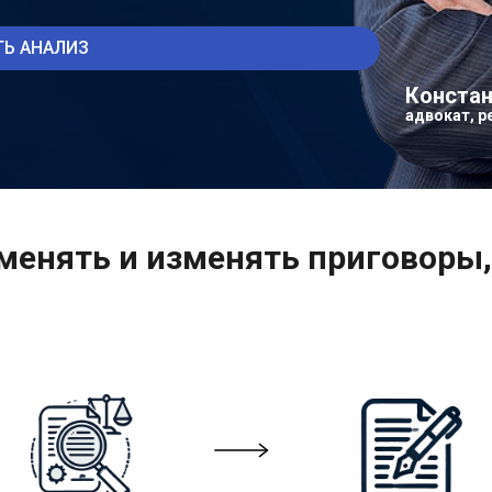
Ь АНАЛИЗ
Констан
адвокат, р
менять и изменять приговоры,
на помощь прямо сейчас?
я • Верховный Суд • Председатель.
Исправл
е ошибки. Добиваемся смягчения или отмен
ра.
ОЦЕНИТЬ ШАНСЫ НА УСПЕХ