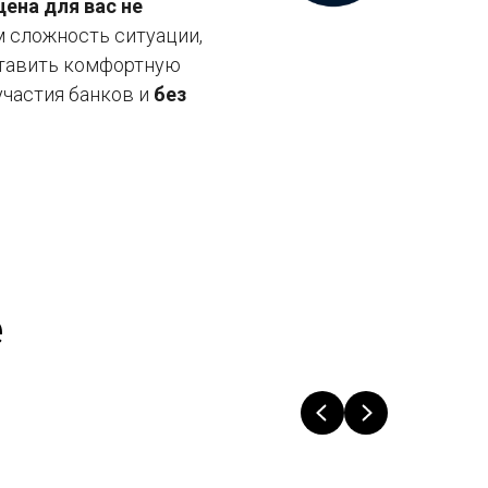
цена для вас не
м сложность ситуации,
ставить комфортную
участия банков и
без
е