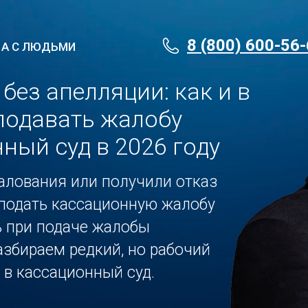
8 (800) 600-56
 А С ЛЮДЬМИ
ез апелляции: как и в
подавать жалобу
ный суд в 2026 году
алования или получили отказ
 подать кассационную жалобу
ь при подаче жалобы
збираем редкий, но рабочий
в кассационный суд.