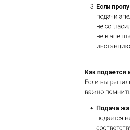
Если проп
подачи апе
не согласи
не в апелл
инстанцию
Как подается 
Если вы решил
важно помнить
Подача жа
подается н
соответств