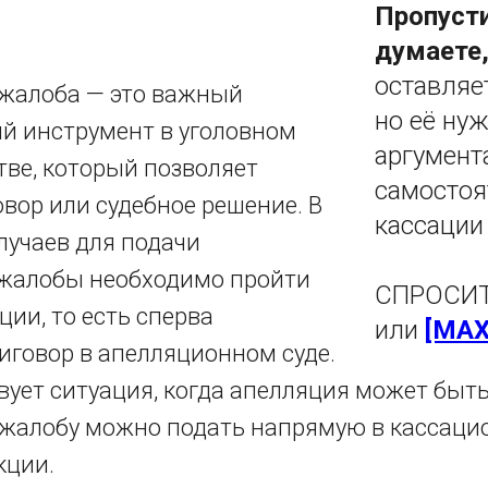
Пропусти
думаете,
оставляе
жалоба — это важный
но её ну
й инструмент в уголовном
аргумент
тве, который позволяет
самостоя
вор или судебное решение. В
кассации 
лучаев для подачи
жалобы необходимо пройти
СПРОСИТ
ии, то есть сперва
или
[MAX
иговор в апелляционном суде.
вует ситуация, когда апелляция может быть
жалобу можно подать напрямую в кассаци
кции.