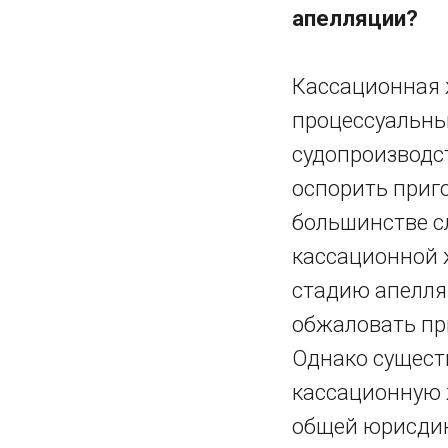
апелляции?
Кассационная 
процессуальны
судопроизводс
оспорить приго
большинстве с
кассационной 
стадию апелляц
обжаловать пр
Однако сущест
кассационную 
общей юрисди