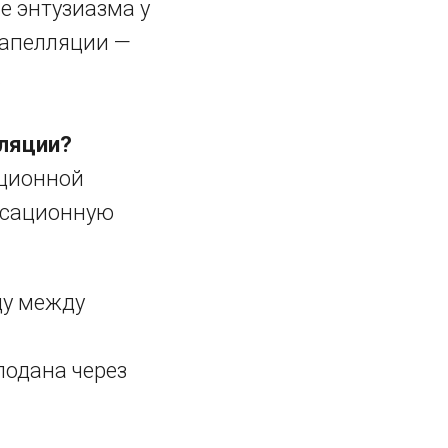
е энтузиазма у
 апелляции —
.
лляции?
яционной
ассационную
цу между
одана через