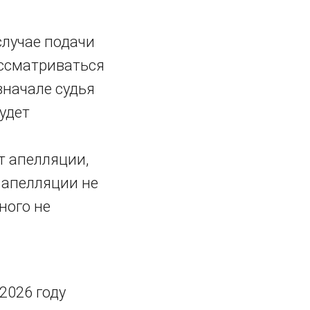
случае подачи
ассматриваться
вначале судья
удет
т апелляции,
 апелляции не
ного не
2026 году