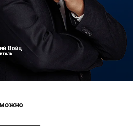
ий Войц
итель
озможно