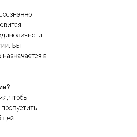
 осознанно
новится
 единолично, и
гии. Вы
 назначается в
ии?
ия, чтобы
 пропустить
бщей