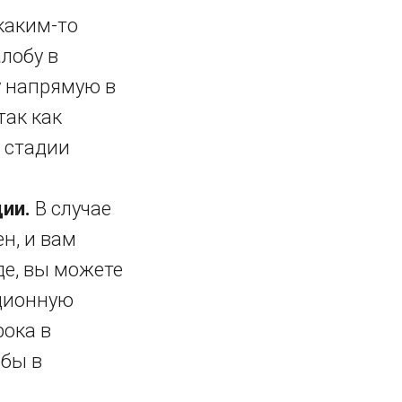
каким-то
лобу в
у напрямую в
так как
 стадии
ции.
В случае
н, и вам
де, вы можете
ационную
рока в
обы в