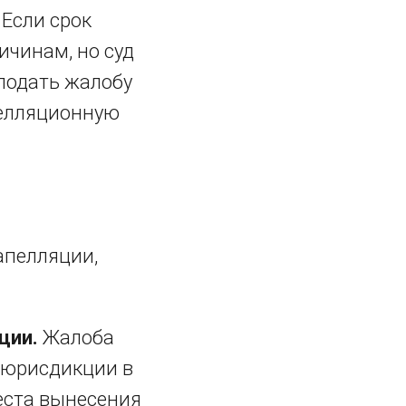
Если срок
чинам, но суд
подать жалобу
пелляционную
апелляции,
ции.
Жалоба
 юрисдикции в
еста вынесения