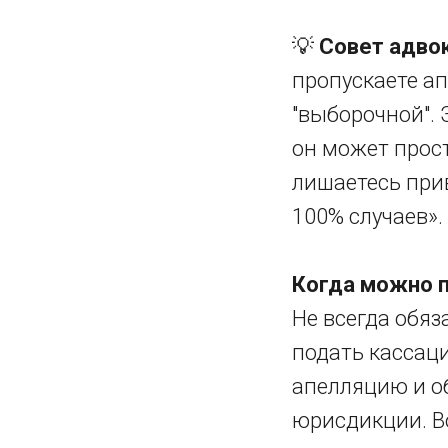
💡
Совет адвок
пропускаете а
"выборочной". 
он может прост
лишаетесь прив
100% случаев».
Когда можно 
Не всегда обя
подать кассац
апелляцию и о
юрисдикции. Во