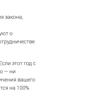
я закона,
уют о
отрудничестве.
Если этот год с
о — ни
личения вашего
ится на 100%