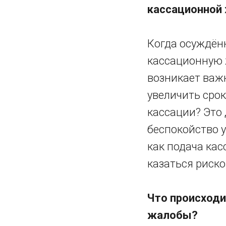
кассационной
Когда осуждён
кассационную ж
возникает важн
увеличить срок
кассации? Это
беспокойство у
как подача ка
казаться риск
Что происходи
жалобы?