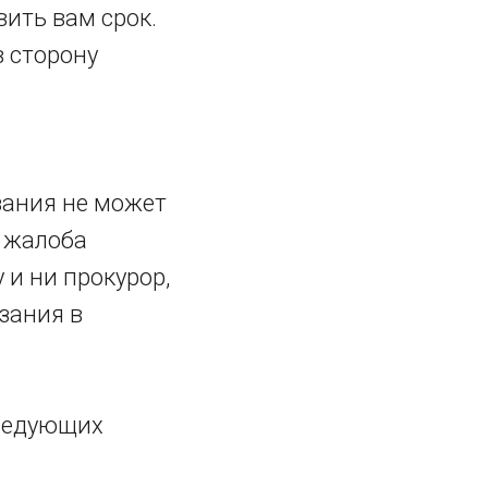
вить вам срок.
в сторону
зания не может
я жалоба
 и ни прокурор,
зания в
следующих