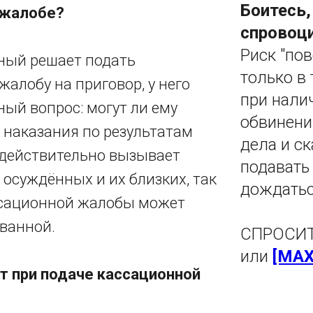
Боитесь,
 жалобе?
спровоци
Риск "по
ный решает подать
только в 
алобу на приговор, у него
при нали
ый вопрос: могут ли ему
обвинени
 наказания по результатам
дела и с
 действительно вызывает
подавать
 осуждённых и их близких, так
дождатьс
ссационной жалобы может
ованной.
СПРОСИТ
или
[MAX
т при подаче кассационной