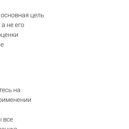
 основная цель
а не его
оценки
ые
тесь на
применении
ы все