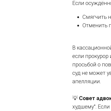
Если осуждённы
Смягчить н
Отменить п
В кассационной
если прокурор
просьбой о по
суд не может у
апелляции.
💡
Совет адвок
худшему". Если