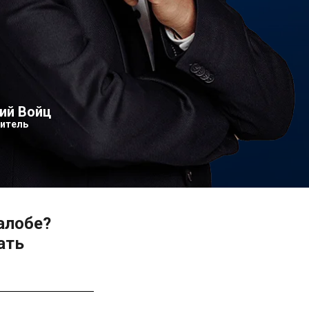
ий Войц
итель
алобе?
ать