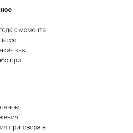
нное
года с момента
оцессе
акие как
ибо при
ционном
ожения
ия приговора в