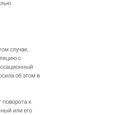
елью:
том случае,
лляцию с
кассационный
осила об этом в
 поворота к
ный или его