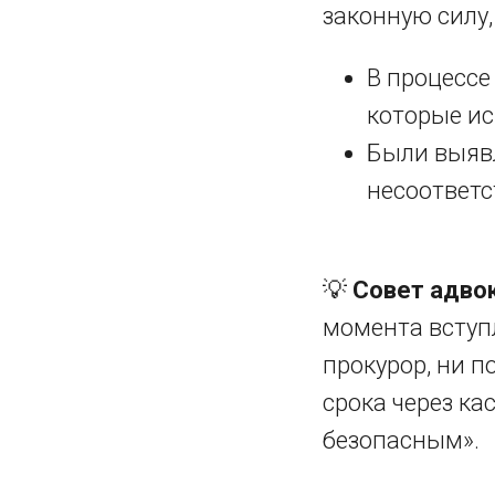
законную силу,
В процессе
которые ис
Были выяв
несоответс
💡
Совет адвок
момента вступл
прокурор, ни 
срока через ка
безопасным».