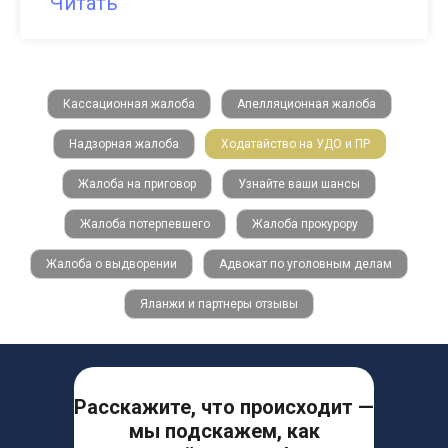
Читать
Кассационная жалоба
Апелляционная жалоба
Надзорная жалоба
Ходатайство на УДО и ПР
Жалоба на приговор
Узнайте ваши шансы
Жалоба потерпевшего
Жалоба прокурору
Жалоба о выдворении
Адвокат по уголовным делам
Яланжи и партнеры отзывы
Расскажите, что происходит —
мы подскажем, как