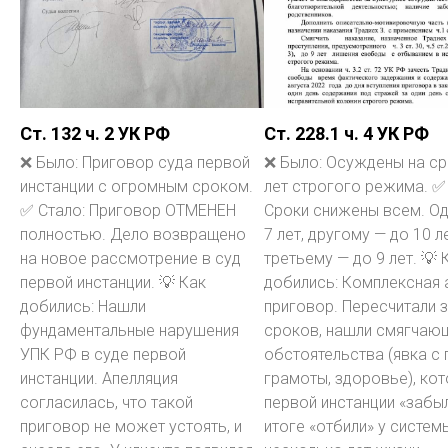
Ст. 132 ч. 2 УК РФ
Ст. 228.1 ч. 4 УК РФ
❌ Было: Приговор суда первой
❌ Было: Осуждены на ср
инстанции с огромным сроком.
лет строгого режима. ✅
✅ Стало: Приговор ОТМЕНЕН
Сроки снижены всем. О
полностью. Дело возвращено
7 лет, другому — до 10 ле
на новое рассмотрение в суд
третьему — до 9 лет. 💡 
первой инстанции. 💡 Как
добились: Комплексная 
добились: Нашли
приговор. Пересчитали 
фундаментальные нарушения
сроков, нашли смягчаю
УПК РФ в суде первой
обстоятельства (явка с 
инстанции. Апелляция
грамоты, здоровье), ко
согласилась, что такой
первой инстанции «забыл
приговор не может устоять, и
итоге «отбили» у систем