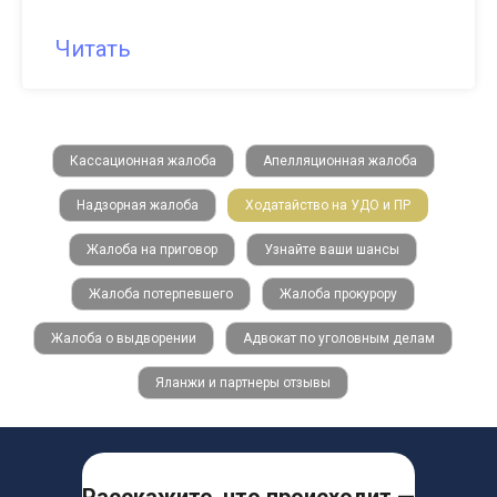
Читать
Кассационная жалоба
Апелляционная жалоба
Надзорная жалоба
Ходатайство на УДО и ПР
Жалоба на приговор
Узнайте ваши шансы
Жалоба потерпевшего
Жалоба прокурору
Жалоба о выдворении
Адвокат по уголовным делам
Яланжи и партнеры отзывы