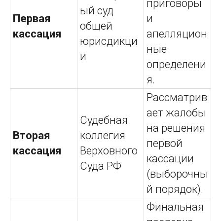
приговоры
ый суд
Первая
и
общей
кассация
апелляцион
юрисдикци
ные
и
определени
я.
Рассматрив
ает жалобы
Судебная
на решения
Вторая
коллегия
первой
кассация
Верховного
кассации
Суда РФ
(выборочны
й порядок).
Финальная