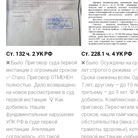
Ст. 132 ч. 2 УК РФ
Ст. 228.1 ч. 4 УК РФ
❌ Было: Приговор суда первой
❌ Было: Осуждены на ср
инстанции с огромным сроком.
лет строгого режима. ✅
✅ Стало: Приговор ОТМЕНЕН
Сроки снижены всем. О
полностью. Дело возвращено
7 лет, другому — до 10 ле
на новое рассмотрение в суд
третьему — до 9 лет. 💡 
первой инстанции. 💡 Как
добились: Комплексная 
добились: Нашли
приговор. Пересчитали 
фундаментальные нарушения
сроков, нашли смягчаю
УПК РФ в суде первой
обстоятельства (явка с 
инстанции. Апелляция
грамоты, здоровье), ко
согласилась, что такой
первой инстанции «забыл