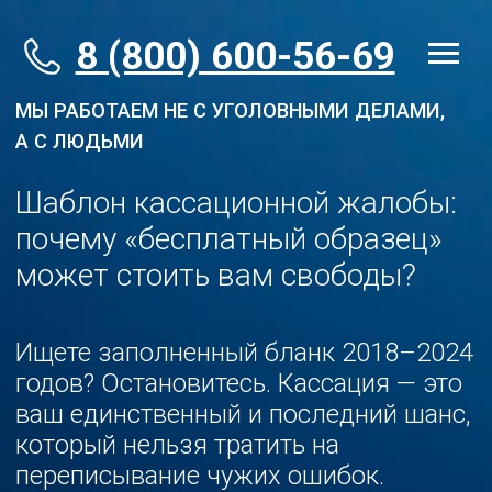
8 (800) 600-56-69
МЫ РАБОТАЕМ НЕ С УГОЛОВНЫМИ ДЕЛАМИ,
А С ЛЮДЬМИ
Шаблон кассационной жалобы:
почему «бесплатный образец»
может стоить вам свободы?
Ищете заполненный бланк 2018–2024
годов? Остановитесь. Кассация — это
ваш единственный и последний шанс,
который нельзя тратить на
переписывание чужих ошибок.
Разбираем, почему 99%
самостоятельных жалоб летят в
корзину и как составить документ,
который судья действительно захочет
удовлетворить.