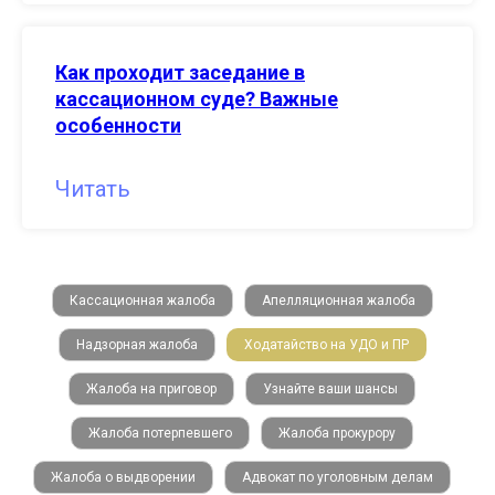
Как проходит заседание в
кассационном суде? Важные
особенности
Читать
Кассационная жалоба
Апелляционная жалоба
Надзорная жалоба
Ходатайство на УДО и ПР
Жалоба на приговор
Узнайте ваши шансы
Жалоба потерпевшего
Жалоба прокурору
Жалоба о выдворении
Адвокат по уголовным делам