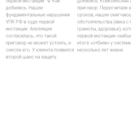
первой инстанции. 💡 Как
добились: Комплексная 
добились: Нашли
приговор. Пересчитали 
фундаментальные нарушения
сроков, нашли смягчаю
УПК РФ в суде первой
обстоятельства (явка с 
инстанции. Апелляция
грамоты, здоровье), ко
согласилась, что такой
первой инстанции «забыл
приговор не может устоять, и
итоге «отбили» у систем
снесла его. У клиента появился
несколько лет жизни.
второй шанс на защиту.