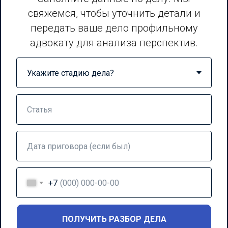
свяжемся, чтобы уточнить детали и
передать ваше дело профильному
адвокату для анализа перспектив.
+7
© 2026 Юридическая компания
Яланжи и Партнёры
. Все права
ПОЛУЧИТЬ РАЗБОР ДЕЛА
защищены.