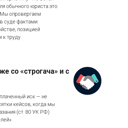
Для обычного юриста это
а. Мы опровергаем
в суде фактами:
ойстве, позицией
 к труду.
е со «строгача» и с
плаченный иск — не
сятки кейсов, когда мы
зания (ст. 80 УК РФ)
лей».