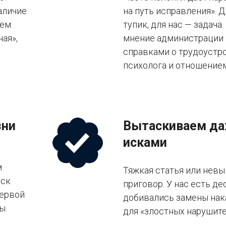
аличие
на путь исправления». 
аем
тупик, для нас — задач
ая»,
мнение администрации 
справками о трудоустр
психолога и отношением
зни
Вытаскиваем даж
исками
м
Тяжкая статья или невы
иск
приговор. У нас есть де
первой
добивались замены нака
ы.
для «злостных нарушите