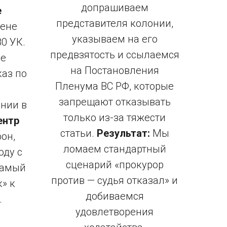
допрашиваем
е
представителя колонии,
ене
указываем на его
0 УК.
предвзятость и ссылаемся
е
на Постановления
аз по
Пленума ВС РФ, которые
м
запрещают отказывать
нии в
только из-за тяжести
ентр
статьи.
Результат:
Мы
он,
ломаем стандартный
оду с
сценарий «прокурор
самый
против — судья отказал» и
» к
добиваемся
.
удовлетворения