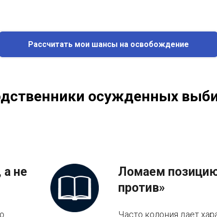
Рассчитать мои шансы на освобождение
одственники осужденных выби
 а не
Ломаем позицию
против»
о.
Часто колония дает хар