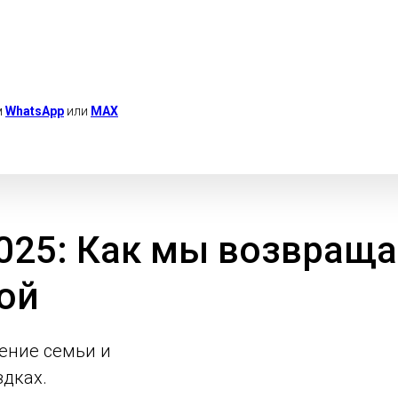
м
WhatsApp
или
MAX
025: Как мы возвращ
ой
ение семьи и
здках.