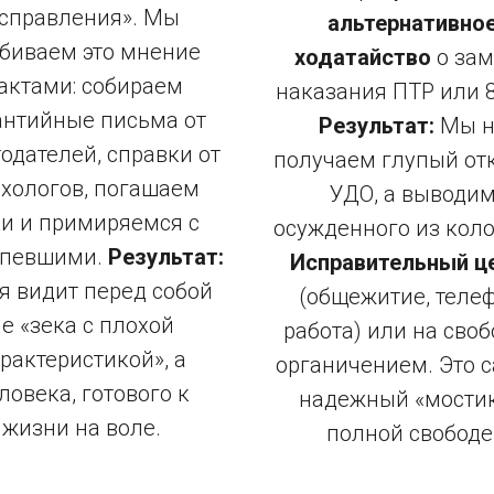
справления». Мы
альтернативно
биваем это мнение
ходатайство
о зам
актами: собираем
наказания ПТР или 8
антийные письма от
Результат:
Мы н
одателей, справки от
получаем глупый отк
хологов, погашаем
УДО, а выводи
и и примиряемся с
осужденного из коло
рпевшими.
Результат:
Исправительный ц
я видит перед собой
(общежитие, телеф
е «зека с плохой
работа) или на своб
рактеристикой», а
органичением. Это 
ловека, готового к
надежный «мостик
жизни на воле.
полной свободе