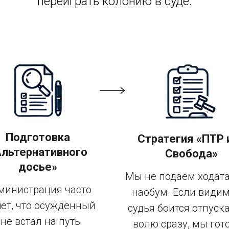
переиграть колонию в суде.
Подготовка
Стратегия «ПТР 
Альтернативного
Свобода»
досье»
Мы не подаем ходат
министрация часто
наобум. Если видим
ет, что осужденный
судья боится отпуск
«не встал на путь
волю сразу, мы гот