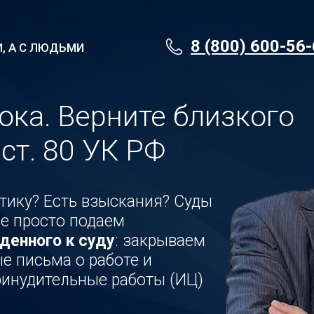
8 (800) 600-56
, А С ЛЮДЬМИ
ока. Верните близкого
ст. 80 УК РФ
тику? Есть взыскания? Суды
е просто подаем
денного к суду
: закрываем
е письма о работе и
ринудительные работы (ИЦ)