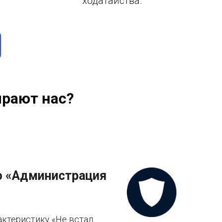
ходатайства.
рают нас?
 «Администрация
актеристику «Не встал