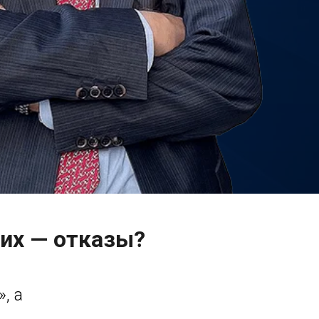
гих — отказы?
, а