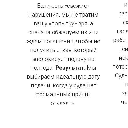
и
Если есть «свежие»
раз
нарушения, мы не тратим
ф
вашу «попытку» зря, а
гар
сначала обжалуем их или
работ
ждем погашения, чтобы не
пси
получить отказ, который
иск
заблокирует подачу на
поте
полгода.
Результат:
Мы
Судь
выбираем идеальную дату
н
подачи, когда у суда нет
ха
формальных причин
че
отказать.