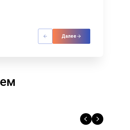
Далее
аем