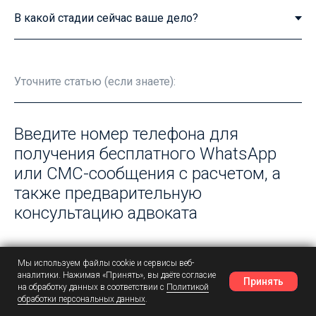
Введите номер телефона для
получения бесплатного WhatsApp
или СМС-сообщения с расчетом, а
также предварительную
консультацию адвоката
Ваш телефон
Мы используем файлы cookie и сервисы веб-
аналитики. Нажимая «Принять», вы даёте согласие
Принять
на обработку данных в соответствии с
Политикой
обработки персональных данных
.
Наш Telegram
Шансы
Написать в MAX