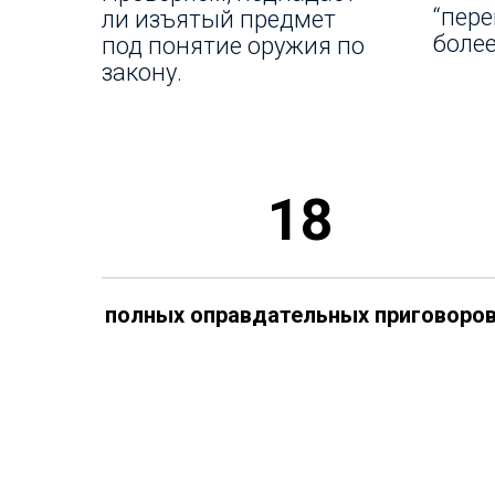
“пер
ли изъятый предмет
боле
под понятие оружия по
закону.
18
полных оправдательных приговоро