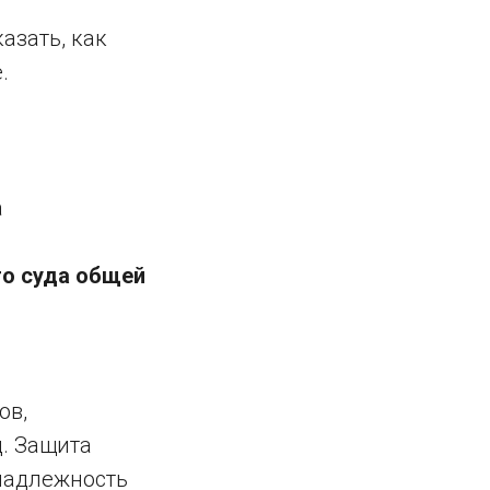
азать, как
.
а
го суда общей
ов,
. Защита
инадлежность