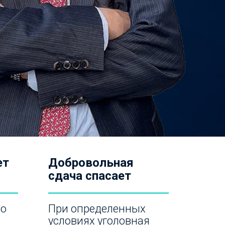
ет
Добровольная
сдача спасает
 о
При определенных
условиях уголовная