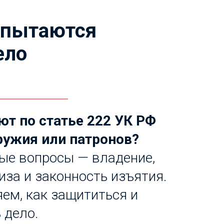
у пытаются
ело
т по статье 222 УК РФ
ружия или патронов?
е вопросы — владение,
иза и законность изъятия.
ем, как защититься и
 дело.