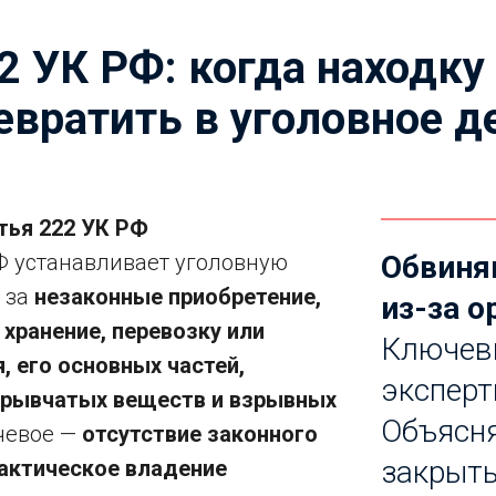
2 УК РФ: когда находк
евратить в уголовное д
тья 222 УК РФ
Ф устанавливает уголовную
Обвиняю
 за
незаконные приобретение,
из-за о
 хранение, перевозку или
Ключевы
, его основных частей,
эксперт
зрывчатых веществ и взрывных
Объясня
чевое —
отсутствие законного
закрыть
актическое владение