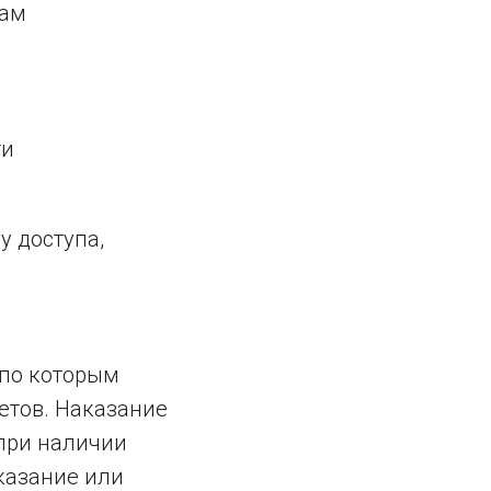
сам
ти
у доступа,
 по которым
етов. Наказание
при наличии
казание или