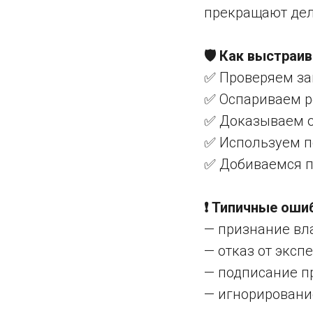
прекращают дел
🛡️ Как выстра
✅ Проверяем зак
✅ Оспариваем р
✅ Доказываем о
✅ Используем п
✅ Добиваемся п
❗ Типичные оши
— признание вл
— отказ от эксп
— подписание п
— игнорировани