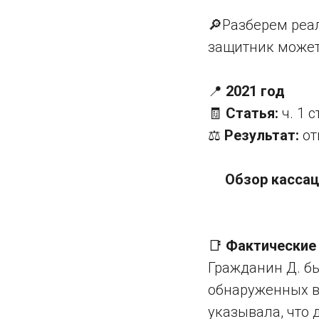
🔎Разберем реал
защитник может 
📍
2021 год
🧾
Статья:
ч. 1 с
⚖️
Результат:
от
Обзор кассац
📑
Фактические 
Гражданин Д. б
обнаруженных в
указывала, что