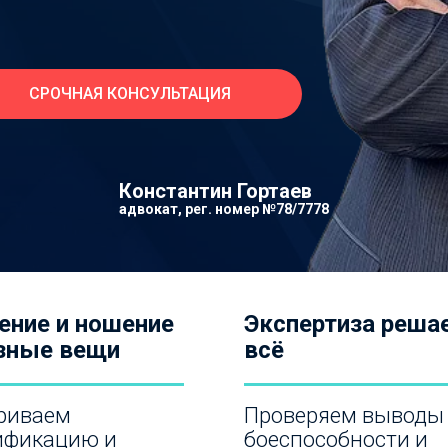
СРОЧНАЯ КОНСУЛЬТАЦИЯ
Константин Гортаев
адвокат, рег. номер №78/7778
ение и ношение
Экспертиза реша
зные вещи
всё
риваем
Проверяем выводы
ификацию и
боеспособности и