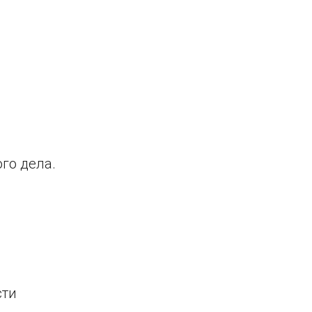
го дела.
сти