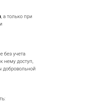
и
, а только при
и
е без учета
к нему доступ,
сы добровольной
ть: