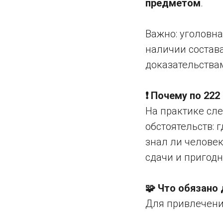
предметом
.
Важно: уголовна
наличии состав
доказательства
❗ Почему по 22
На практике сл
обстоятельств: 
знал ли челове
сдачи и пригодн
🧩 Что обязано
Для привлечения