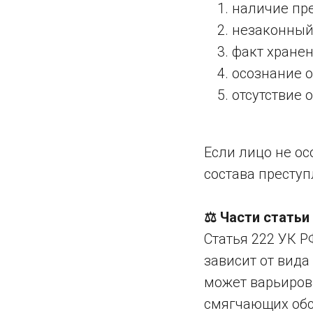
наличие пр
незаконный
факт хране
осознание 
отсутствие 
Если лицо не ос
состава преступ
⚖️ Части статьи
Статья 222 УК Р
зависит от вида
может варьиров
смягчающих обс