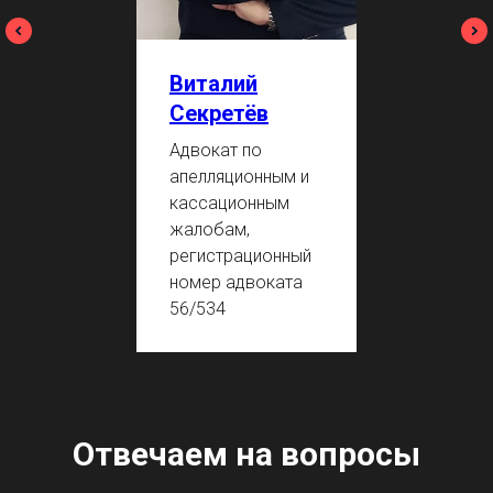
Виталий
Секретёв
Адвокат по
апелляционным и
кассационным
жалобам,
регистрационный
номер адвоката
56/534
Отвечаем на вопросы