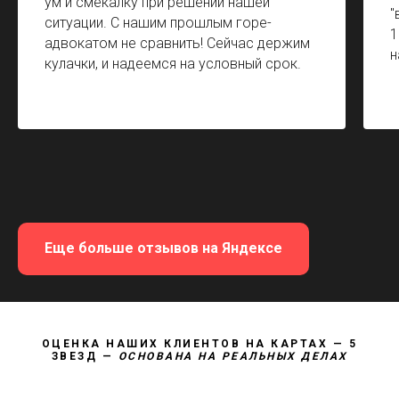
ум и смекалку при решении нашей
"
ситуации. С нашим прошлым горе-
1
адвокатом не сравнить! Сейчас держим
н
кулачки, и надеемся на условный срок.
Еще больше отзывов на Яндексе
ОЦЕНКА НАШИХ КЛИЕНТОВ НА КАРТАХ — 5
ЗВЕЗД —
ОСНОВАНА НА РЕАЛЬНЫХ ДЕЛАХ