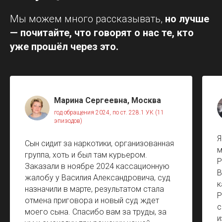
Мы можем много рассказывать,
но лучше
— почитайте, что говорят о нас те, кто
уже прошёл через это.
Марина Сергеевна, Москва
год обращения 2024, по ст. 228.1 УК (11
эпизодов)
Я
Сын сидит за наркотики, организованная
м
группа, хоть и был там курьером.
Р
Заказали в ноябре 2024 кассационную
В
жалобу у Василия Александровича, суд
к
назначили в марте, результатом стала
Р
отмена приговора и новый суд ждет
с
моего сына. Спасибо вам за труды, за
и