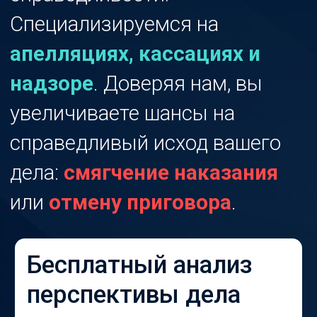
справедливый исход вашего
дела:
смягчение наказания
или
отмену приговора
.
Бесплатный анализ
перспективы дела
Заполните 3 поля. Адвокат
изучит вводные, оценит риски и
предложит стратегию защиты.
Конфиденциально.