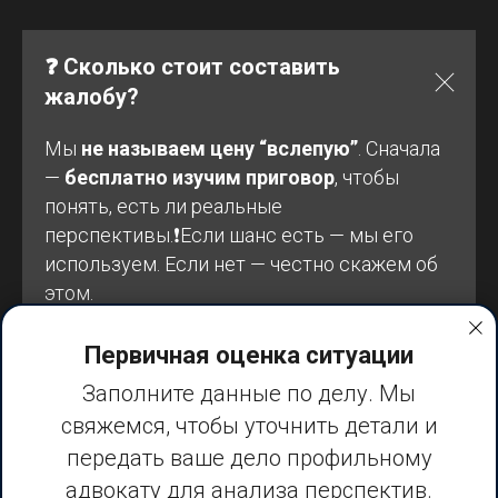
❓ Сколько стоит составить
жалобу?
Мы
не называем цену “вслепую”
. Сначала
—
бесплатно изучим приговор
, чтобы
понять, есть ли реальные
перспективы.❗Если шанс есть — мы его
используем. Если нет — честно скажем об
этом.
🔍 Составление жалобы требует глубокого
Первичная оценка ситуации
анализа не только вашего дела, но и
Заполните данные по делу. Мы
похожих дел в судебной практике
. Это
свяжемся, чтобы уточнить детали и
серьёзная работа, и цена зависит от:
передать ваше дело профильному
• сложности вашего дела,
адвокату для анализа перспектив.
• объёма материалов,