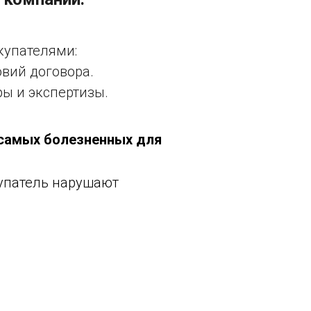
купателями:
овий договора.
ры и экспертизы.
 самых болезненных для
купатель нарушают