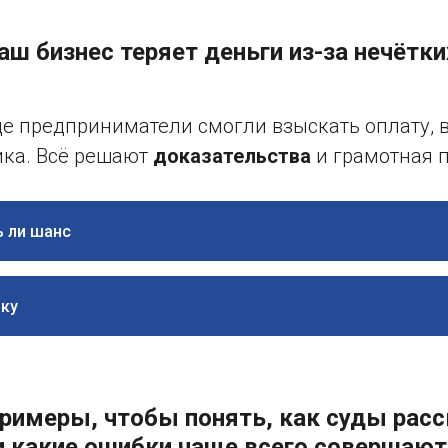
аш бизнес теряет деньги из-за нечётк
где предприниматели смогли взыскать оплату, 
ика. Всё решают
доказательства
и грамотная п
ь ли шанс
ику
 примеры, чтобы понять, как суды рас
и какие ошибки чаще всего совершают