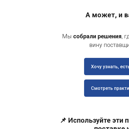
А может, и в
Мы
собрали решения
, 
вину поставщ
Хочу узнать, ест
Смотреть практ
📌 Используйте эти
поставке 