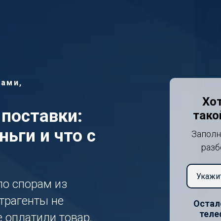
ами,
Хот
поставки:
тако
ньги и что с
Заполн
разб
о спорам из
трагенты не
Остал
теле
 оплатили товар.