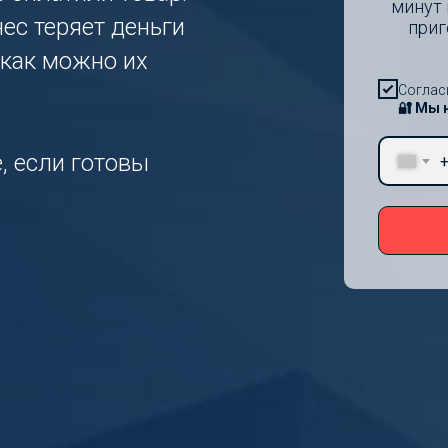
минут 
нес теряет деньги
приг
 как можно их
Соглас
🔐 Мы 
, если готовы