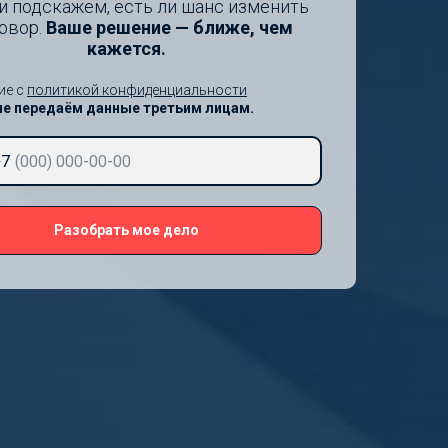
и подскажем, есть ли шанс изменить
овор.
Ваше решение — ближе, чем
кажется.
ие с
политикой конфиденциальности
не передаём данные третьим лицам.
+7
Разобрать мое дело