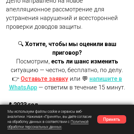
Дело направлено на новое
апелляционное рассмотрение для
устранения нарушений и всесторонней
проверки доводов защиты.
🔍
Хотите, чтобы мы оценили ваш
приговор?
Посмотрим,
есть ли шанс изменить
ситуацию — честно, бесплатно, по делу.
👉
Оставьте заявку
или 💬
напишите в
WhatsApp
— ответим в течение 15 минут.
📍 2023 год
Мы используем файлы cookie и сервисы веб-
🧾 Статья: ч. 1 ст. 306 / Приговор:
аналитики. Нажимая «Принять», вы даёте согласие
Принять
обвинительный
на обработку данных в соответствии с
Политикой
обработки персональных данных
.
Наш Telegram
Шансы
Написать в MAX
⚖️ Результат: постановление отменено,