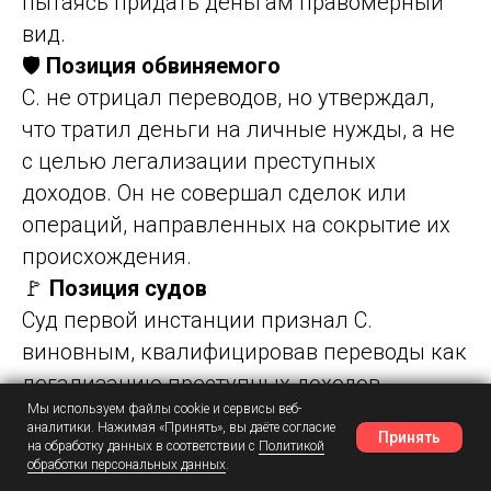
пытаясь придать деньгам правомерный
вид.
🛡️
Позиция обвиняемого
С. не отрицал переводов, но утверждал,
что тратил деньги на личные нужды, а не
с целью легализации преступных
доходов. Он не совершал сделок или
операций, направленных на сокрытие их
происхождения.
🚩
Позиция судов
Суд первой инстанции признал С.
виновным, квалифицировав переводы как
легализацию преступных доходов.
Мы используем файлы cookie и сервисы веб-
Прокуратура оспорила этот вывод,
аналитики. Нажимая «Принять», вы даёте согласие
Принять
указывая на отсутствие доказательств
на обработку данных в соответствии с
Политикой
обработки персональных данных
.
Наш Telegram
Шансы
Написать в MAX
цели вовлечения денег в легальный