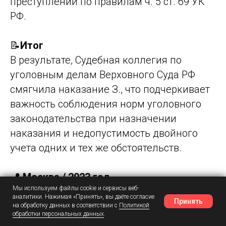
преступлений по правилам ч. 5 ст. 69 УК
РФ.
📝
Итог
В результате, Судебная коллегия по
уголовным делам Верховного Суда РФ
смягчила наказание З., что подчеркивает
важность соблюдения норм уголовного
законодательства при назначении
наказания и недопустимость двойного
учета одних и тех же обстоятельств.
📍 Москва / 2023 год
Мы используем файлы cookie и сервисы веб-
🧾 Статья: ч. 2 ст. 135 УК РФ / Приговор:
аналитики. Нажимая «Принять», вы даёте согласие
Принять
обвинительный
на обработку данных в соответствии с
Политикой
обработки персональных данных
.
Наш Telegram
Шансы
Написать в MAX
⚖️ Результат: изменение квалификации,