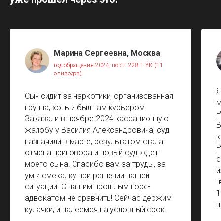
Марина Сергеевна, Москва
год обращения 2024, по ст. 228.1 УК (11
эпизодов)
Я
Сын сидит за наркотики, организованная
м
группа, хоть и был там курьером.
Р
Заказали в ноябре 2024 кассационную
В
жалобу у Василия Александровича, суд
к
назначили в марте, результатом стала
Р
отмена приговора и новый суд ждет
с
моего сына. Спасибо вам за труды, за
и
ум и смекалку при решении нашей
"
ситуации. С нашим прошлым горе-
1
адвокатом не сравнить! Сейчас держим
н
кулачки, и надеемся на условный срок.