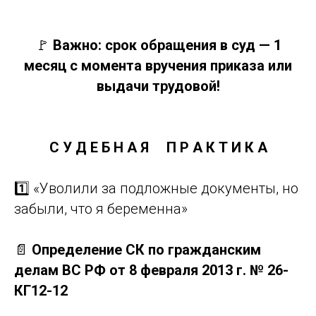
🚩
Важно: срок обращения в суд — 1
месяц с момента вручения приказа или
выдачи трудовой!
С У Д Е Б Н А Я
П Р А К Т И К А
1️⃣ «Уволили за подложные документы, но
забыли, что я беременна»
📄
Определение СК по гражданским
делам ВС РФ от 8 февраля 2013 г. № 26-
КГ12-12