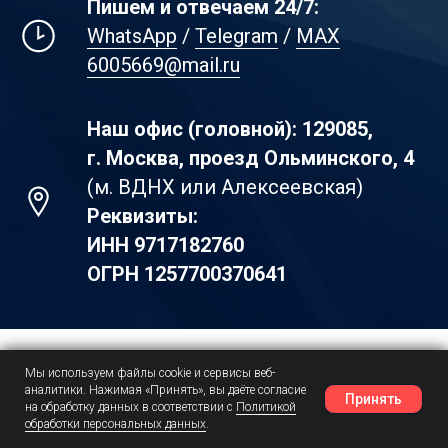
Пишем и отвечаем 24/7:
WhatsApp
/
Telegram
/
MAX
6005669@mail.ru
Наш офис (головной): 129085,
г. Москва, проезд Ольминского, 4
(м. ВДНХ или Алексеевская)
Реквизиты:
ИНН
9717182760
ОГРН
1257700370641
Мы используем файлы cookie и сервисы веб-
Практика, а не теория.
аналитики. Нажимая «Принять», вы даёте согласие
Принять
на обработку данных в соответствии с
Политикой
Следите за нашей работой
обработки персональных данных
.
Наш Telegram
Шансы
Написать в MAX