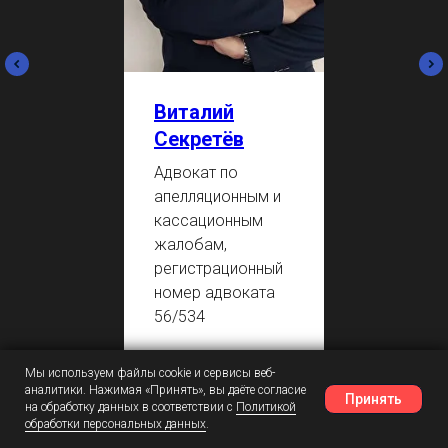
Виталий
Секретёв
Адвокат по
апелляционным и
кассационным
жалобам,
регистрационный
номер адвоката
56/534
Мы используем файлы cookie и сервисы веб-
аналитики. Нажимая «Принять», вы даёте согласие
Принять
на обработку данных в соответствии с
Политикой
ОТПРАВИТЬ ДОКУМЕНТЫ НА
обработки персональных данных
.
Наш Telegram
Шансы
Написать в MAX