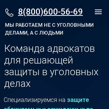
8(800)600-56-69
МЫ РАБОТАЕМ НЕ С УГОЛОВНЫМИ
ДЕЛАМИ, А С ЛЮДЬМИ
Команда адвокатов
для решающей
защиты в уголовных
делах
Специализируемся на
защите
обвиняемых и осужденных по
уголовным делам
. Доверяя нам,
вы увеличиваете шансы на
справедливый исход вашего дела.
Краснодар
.