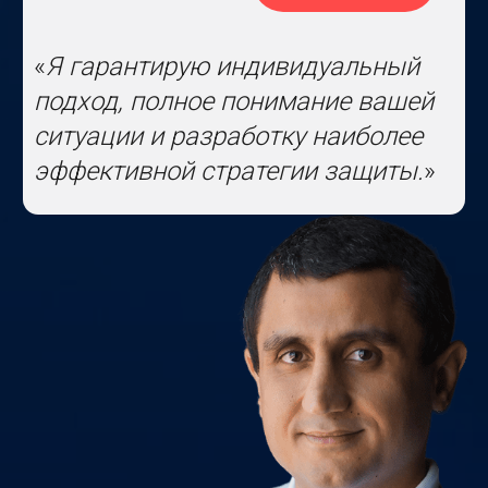
Элвин Рамизович Ширинов
адвокат, рег. номер №23/6786