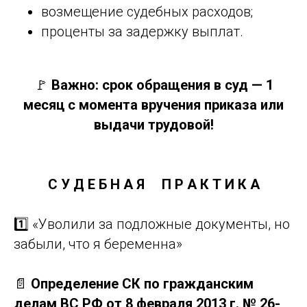
возмещение судебных расходов;
проценты за задержку выплат.
🚩
Важно: срок обращения в суд — 1
месяц с момента вручения приказа или
выдачи трудовой!
С У Д Е Б Н А Я
П Р А К Т И К А
1️⃣ «Уволили за подложные документы, но
забыли, что я беременна»
📄
Определение СК по гражданским
делам ВС РФ от 8 февраля 2013 г. № 26-