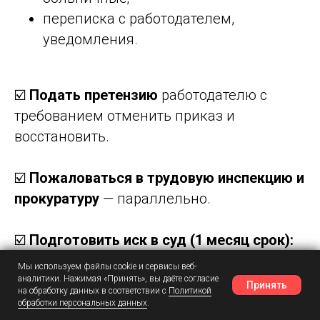
переписка с работодателем,
уведомления.
☑️
Подать претензию
работодателю с
требованием отменить приказ и
восстановить.
☑️
Пожаловаться в трудовую инспекцию и
прокуратуру
— параллельно.
☑️
Подготовить иск в суд (1 месяц срок):
Мы используем файлы cookie и сервисы веб-
признать увольнение незаконным;
аналитики. Нажимая «Принять», вы даёте согласие
Принять
на обработку данных в соответствии с
Политикой
восстановить на работе;
обработки персональных данных
.
Наш Telegram
Шансы
Написать в MAX
взыскать средний заработок за