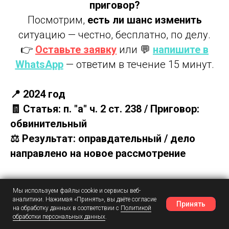
приговор?
Посмотрим,
есть ли шанс изменить
ситуацию — честно, бесплатно, по делу.
👉
Оставьте заявку
или 💬
напишите в
WhatsApp
— ответим в течение 15 минут.
📍 2024 год
🧾 Статья: п. "а" ч. 2 ст. 238 / Приговор:
обвинительный
⚖️ Результат: оправдательный / дело
направлено на новое рассмотрение
Определение Шестого кассационного суда
Мы используем файлы cookie и сервисы веб-
от 5 июля 2024 г. (N 77-1974/2024)
аналитики. Нажимая «Принять», вы даёте согласие
Принять
на обработку данных в соответствии с
Политикой
обработки персональных данных
.
Наш Telegram
Шансы
Написать в MAX
📖
Суть дела: