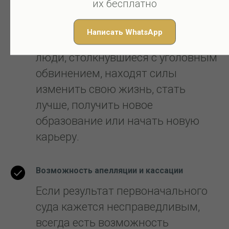
их бесплатно
Жизнь после уголовного дела
Даже после принятия вердикта
Написать WhatsApp
жизнь продолжается. Многие
люди, столкнувшиеся с уголовным
обвинением, находят силы
изменить свою жизнь, стать
лучше, получить новое
образование или начать новую
карьеру.
Возможность апелляции и кассации
Если результат первоначального
суда кажется несправедливым,
всегда есть возможность