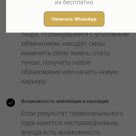
их бесплатно
Жизнь после уголовного дела
Даже после принятия вердикта
Написать WhatsApp
жизнь продолжается. Многие
люди, столкнувшиеся с уголовным
обвинением, находят силы
изменить свою жизнь, стать
лучше, получить новое
образование или начать новую
карьеру.
Возможность апелляции и кассации
Если результат первоначального
суда кажется несправедливым,
всегда есть возможность