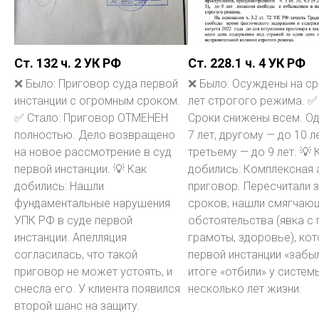
Ст. 132 ч. 2 УК РФ
Ст. 228.1 ч. 4 УК РФ
❌ Было: Приговор суда первой
❌ Было: Осуждены на ср
инстанции с огромным сроком.
лет строгого режима. ✅
✅ Стало: Приговор ОТМЕНЕН
Сроки снижены всем. О
полностью. Дело возвращено
7 лет, другому — до 10 ле
на новое рассмотрение в суд
третьему — до 9 лет. 💡 
первой инстанции. 💡 Как
добились: Комплексная 
добились: Нашли
приговор. Пересчитали 
фундаментальные нарушения
сроков, нашли смягчаю
УПК РФ в суде первой
обстоятельства (явка с 
инстанции. Апелляция
грамоты, здоровье), ко
согласилась, что такой
первой инстанции «забыл
приговор не может устоять, и
итоге «отбили» у систем
снесла его. У клиента появился
несколько лет жизни.
второй шанс на защиту.