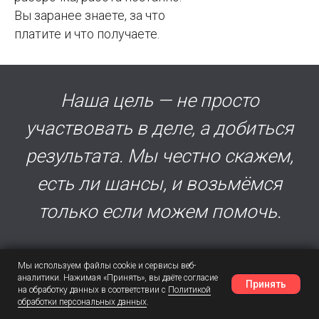
Вы заранее знаете, за что
платите и что получаете.
Наша цель — не просто
участвовать в деле, а добиться
результата. Мы честно скажем,
есть ли шансы, и возьмёмся
только если можем помочь.
Мы используем файлы cookie и сервисы веб-
аналитики. Нажимая «Принять», вы даёте согласие
Принять
на обработку данных в соответствии с
Политикой
ВЕСТНИК ПРАКТИКИ ЯЛАНЖИ И ПАРТНЕРЫ
обработки персональных данных
.
Наш Telegram
Шансы
Написать в MAX