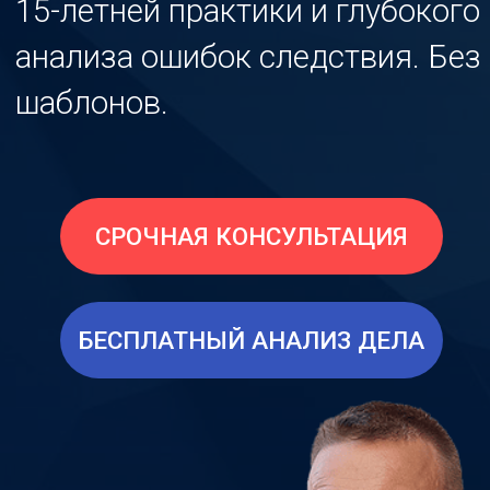
СРОЧНАЯ КОНСУЛЬТАЦИЯ
БЕСПЛАТНЫЙ АНАЛИЗ ДЕЛА
Константин
Гортаев
адвокат, рег. номер
№78/7778