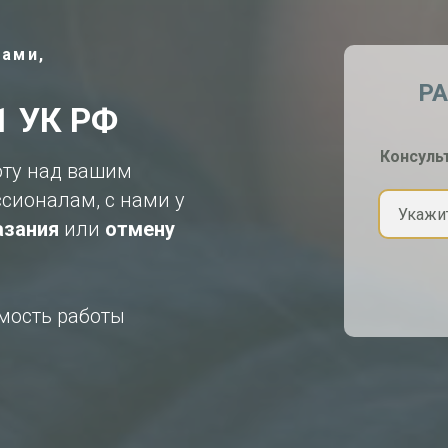
ами,
Р
1 УК РФ
Консуль
оту над вашим
сионалам, с нами у
азания
или
отмену
имость работы