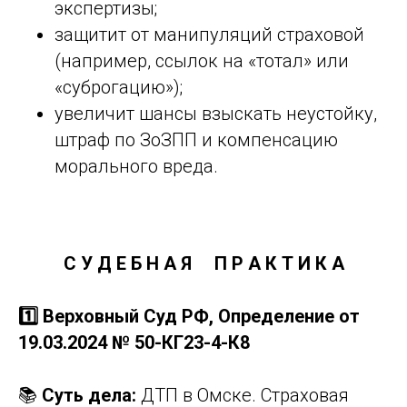
экспертизы;
защитит от манипуляций страховой
(например, ссылок на «тотал» или
«суброгацию»);
увеличит шансы взыскать неустойку,
штраф по ЗоЗПП и компенсацию
морального вреда.
С У Д Е Б Н А Я
П Р А К Т И К А
1️⃣ Верховный Суд РФ, Определение от
19.03.2024 № 50-КГ23-4-К8
📚
Суть дела:
ДТП в Омске. Страховая