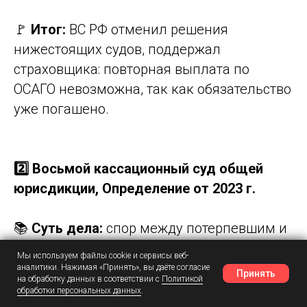
🚩
Итог:
ВС РФ отменил решения
нижестоящих судов, поддержал
страховщика: повторная выплата по
ОСАГО невозможна, так как обязательство
уже погашено.
2️⃣ Восьмой кассационный суд общей
юрисдикции, Определение от 2023 г.
📚
Суть дела:
спор между потерпевшим и
страховой о размере ущерба. Финансовый
Мы используем файлы cookie и сервисы веб-
уполномоченный обязал страховщика
аналитики. Нажимая «Принять», вы даёте согласие
Принять
на обработку данных в соответствии с
Политикой
произвести выплату.
обработки персональных данных
.
Наш Telegram
Шансы
Написать в MAX