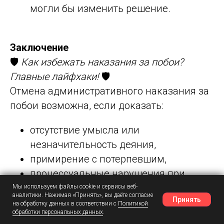
могли бы изменить решение.
Заключение
🛡️
Как избежать наказания за побои?
Главные лайфхаки!
🛡️
Отмена административного наказания за
побои возможна, если доказать:
отсутствие умысла или
незначительность деяния,
примирение с потерпевшим,
процессуальные нарушения при
составлении протокола,
Мы используем файлы cookie и сервисы веб-
аналитики. Нажимая «Принять», вы даёте согласие
Принять
малозначительность правонарушения
на обработку данных в соответствии с
Политикой
обработки персональных данных
.
Наш Telegram
Шансы
Написать в MAX
(ст. 2.9 КоАП РФ).