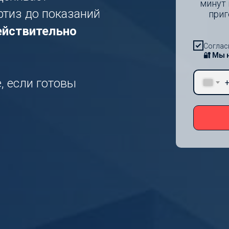
минут 
ртиз до показаний
приг
ействительно
Соглас
🔐 Мы 
, если готовы