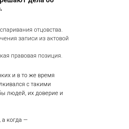
 решают дела об
.
оспаривания отцовства.
ючения записи из актовой
кая правовая позиция.
ких и в то же время
алкивался с такими
бы людей, их доверие и
 а когда —