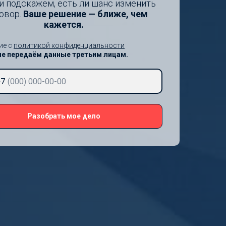
и подскажем, есть ли шанс изменить
овор.
Ваше решение — ближе, чем
кажется.
ие с
политикой конфиденциальности
не передаём данные третьим лицам.
+7
Разобрать мое дело