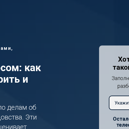
ами,
Хот
сом: как
тако
рить и
Заполн
разб
о делам об
овства. Эти
Остал
теле
ценивает