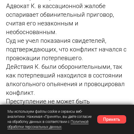
Адвокат К. в кассационной жалобе
оспаривает обвинительный приговор,
считая его незаконным и
необоснованным.
Суд не учел показания свидетелей,
подтверждающих, что конфликт начался с
провокации потерпевшего.
Действия К. были оборонительными, так
как потерпевший находился в состоянии
алкогольного опьянения и провоцировал
конфликт.
Преступление не может быть
квалифицировано по ст. 318 УК РФ, если
Мы используем файлы cookie и сервисы веб-
аналитики. Нажимая «Принять», вы даёте согласие
действия представителя власти были
Принять
на обработку данных в соответствии с
Политикой
незаконными.
обработки персональных данных
.
Наш Telegram
Шансы
Написать в MAX