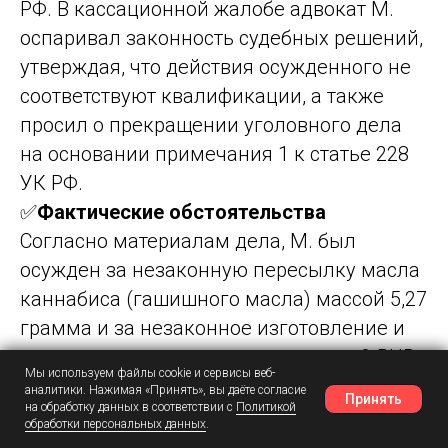
РФ. В кассационной жалобе адвокат М.
оспаривал законность судебных решений,
утверждая, что действия осужденного не
соответствуют квалификации, а также
просил о прекращении уголовного дела
на основании примечания 1 к статье 228
УК РФ.
✅
Фактические обстоятельства
Согласно материалам дела, М. был
осужден за незаконную пересылку масла
каннабиса (гашишного масла) массой 5,27
грамма и за незаконное изготовление и
хранение наркотического средства ?-PHP
Мы используем файлы cookie и сервисы веб-
(?-Пирролидиногексиофенон) массой
аналитики. Нажимая «Принять», вы даёте согласие
Принять
на обработку данных в соответствии с
Политикой
115,83 грамма. Преступления были
обработки персональных данных
.
Наш Telegram
Шансы
Написать в MAX
совершены в период с 4 января по 17