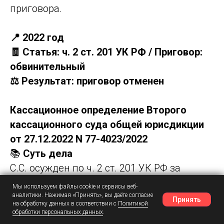
приговора.
📍 2022 год
🧾 Статья: ч. 2 ст. 201 УК РФ / Приговор:
обвинительный
⚖️ Результат: приговор отменен
Кассационное определение Второго
кассационного суда общей юрисдикции
от 27.12.2022 N 77-4023/2022
📚
Суть дела
С.С. осужден по ч. 2 ст. 201 УК РФ за
злоупотребление полномочиями в
Мы используем файлы cookie и сервисы веб-
коммерческой организации ООО
аналитики. Нажимая «Принять», вы даёте согласие
Принять
на обработку данных в соответствии с
Политикой
"Никольское". Суд установил, что он,
обработки персональных данных
.
Наш Telegram
Шансы
Написать в MAX