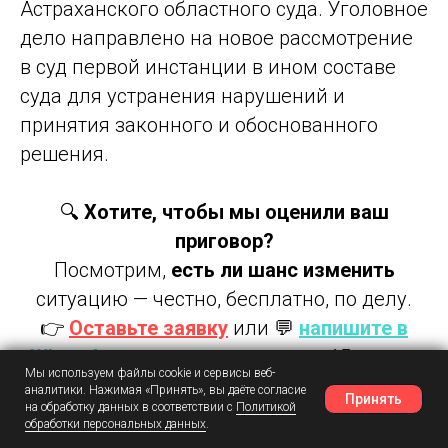
Астраханского областного суда. Уголовное
дело направлено на новое рассмотрение
в суд первой инстанции в ином составе
суда для устранения нарушений и
принятия законного и обоснованного
решения.
🔍
Хотите, чтобы мы оценили ваш
приговор?
Посмотрим,
есть ли шанс изменить
ситуацию — честно, бесплатно, по делу.
👉
Оставьте заявку
или 💬
напишите в
WhatsApp
— ответим в течение 15 минут.
Мы используем файлы cookie и сервисы веб-
аналитики. Нажимая «Принять», вы даёте согласие
Принять
на обработку данных в соответствии с
Политикой
📍 2021 год
обработки персональных данных
.
Наш Telegram
Шансы
Написать в MAX
🧾 Статья: ст. 199 / Приговор: