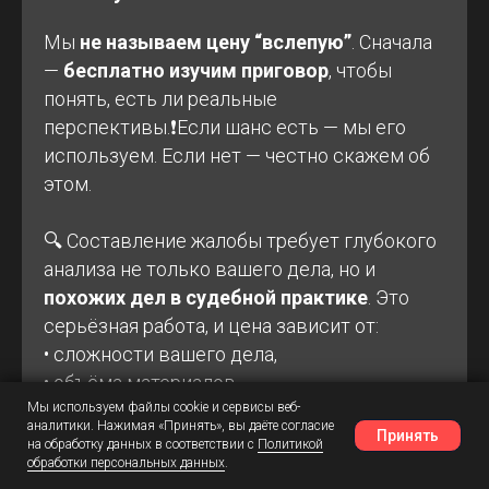
Мы
не называем цену “вслепую”
. Сначала
—
бесплатно изучим приговор
, чтобы
понять, есть ли реальные
перспективы.❗Если шанс есть — мы его
используем. Если нет — честно скажем об
этом.
🔍 Составление жалобы требует глубокого
анализа не только вашего дела, но и
похожих дел в судебной практике
. Это
серьёзная работа, и цена зависит от:
• сложности вашего дела,
• объёма материалов,
Мы используем файлы cookie и сервисы веб-
• и объёма правовой аналитики, которую
аналитики. Нажимая «Принять», вы даёте согласие
Принять
нужно провести.
на обработку данных в соответствии с
Политикой
обработки персональных данных
.
Наш Telegram
Шансы
Написать в MAX