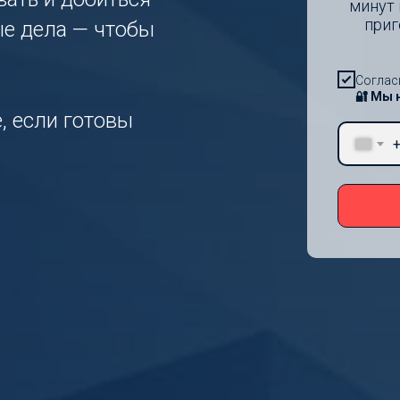
минут 
приг
ые дела — чтобы
Соглас
🔐 Мы 
, если готовы