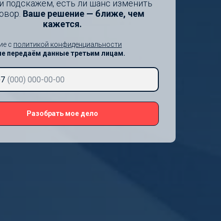
и подскажем, есть ли шанс изменить
овор.
Ваше решение — ближе, чем
кажется.
ие с
политикой конфиденциальности
не передаём данные третьим лицам.
+7
Разобрать мое дело