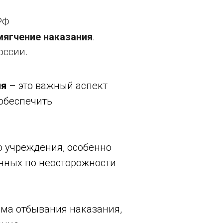
РФ
мягчение наказания
.
оссии.
ия
– это важный аспект
 обеспечить
 учреждения, особенно
енных по неосторожности
има отбывания наказания,