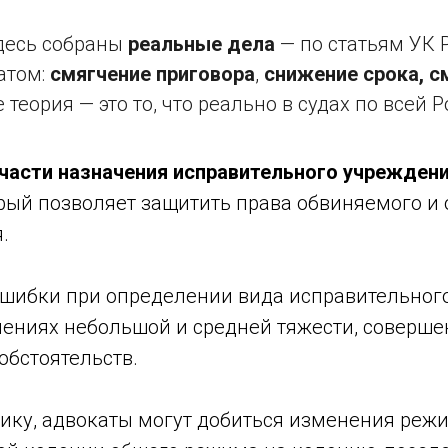
десь собраны
реальные дела
— по статьям УК 
атом:
смягчение приговора
,
снижение срока, с
е теория — это то, что реально в судах по всей Р
 части назначения исправительного учрежден
орый позволяет защитить права обвиняемого и
.
шибки при определении вида исправительного
плениях небольшой и средней тяжести, соверш
обстоятельств.
ику, адвокаты могут добиться изменения реж