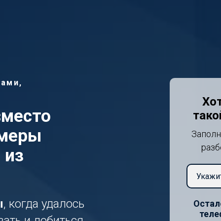
ами,
Хот
вместо
тако
имеры
Заполн
разб
 из
ы
, когда удалось
Остал
теле
вать и добиться