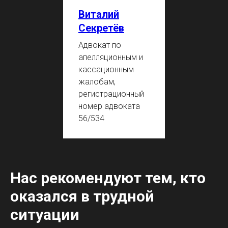
Виталий
Секретёв
Адвокат по
апелляционным и
кассационным
жалобам,
регистрационный
номер адвоката
56/534
Нас рекомендуют тем, кто
оказался в трудной
ситуации