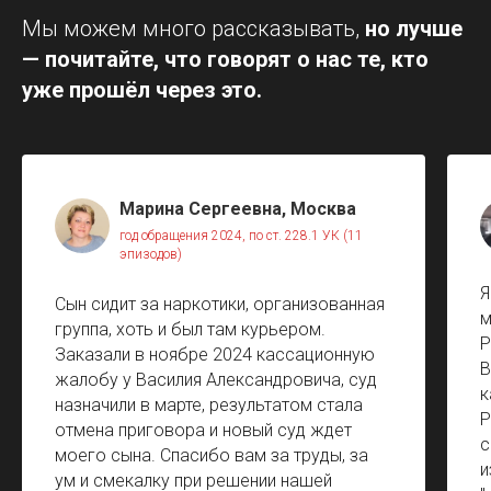
Мы можем много рассказывать,
но лучше
— почитайте, что говорят о нас те, кто
уже прошёл через это.
Марина Сергеевна, Москва
год обращения 2024, по ст. 228.1 УК (11
эпизодов)
Я
Сын сидит за наркотики, организованная
м
группа, хоть и был там курьером.
Р
Заказали в ноябре 2024 кассационную
В
жалобу у Василия Александровича, суд
к
назначили в марте, результатом стала
Р
отмена приговора и новый суд ждет
с
моего сына. Спасибо вам за труды, за
и
ум и смекалку при решении нашей