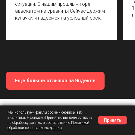
"
ситуации. С нашим прошлым горе-
1
адвокатом не сравнить! Сейчас держим
н
кулачки, и надеемся на условный срок.
Еще больше отзывов на Яндексе
Мы используем файлы cookie и сервисы веб-
ОЦЕНКА НАШИХ КЛИЕНТОВ НА КАРТАХ — 5
ЗВЕЗД —
ОСНОВАНА НА РЕАЛЬНЫХ ДЕЛАХ
аналитики. Нажимая «Принять», вы даёте согласие
Принять
на обработку данных в соответствии с
Политикой
обработки персональных данных
.
Наш Telegram
Шансы
Написать в MAX