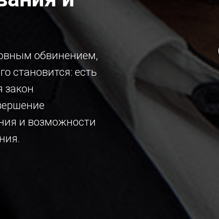
ловным обвинением,
го становится: есть
я закон
вершение
ания и возможности
ния.