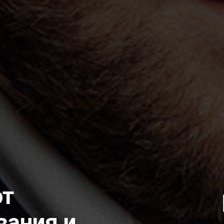
от
вания и