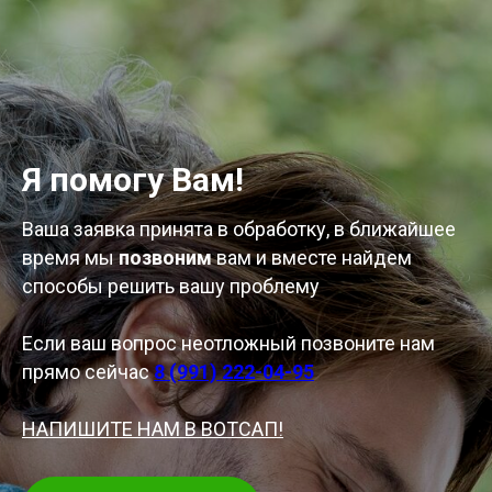
Я помогу Вам!
Ваша заявка принята в обработку, в ближайшее
время мы
позвоним
вам и вместе найдем
способы решить вашу проблему
Если ваш вопрос неотложный позвоните нам
прямо сейчас
8 (991) 222-04-95
НАПИШИТЕ НАМ В ВОТСАП!