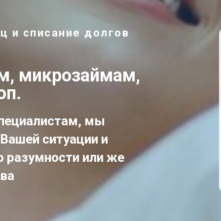
ц и списание долгов
ам, микрозаймам,
оп.
пециалистам, мы
Вашей ситуации и
о разумности или же
тва